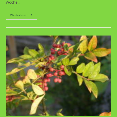
Woche…
Brennnessel-
Weiterlesen
Superfood
Für
Menschen
Und
Insekten
Im
Garten