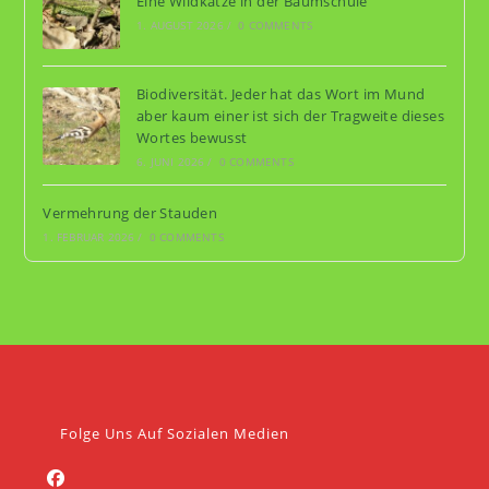
Eine Wildkatze in der Baumschule
1. AUGUST 2026
/
0 COMMENTS
Biodiversität. Jeder hat das Wort im Mund
aber kaum einer ist sich der Tragweite dieses
Wortes bewusst
6. JUNI 2026
/
0 COMMENTS
Vermehrung der Stauden
1. FEBRUAR 2026
/
0 COMMENTS
Folge Uns Auf Sozialen Medien