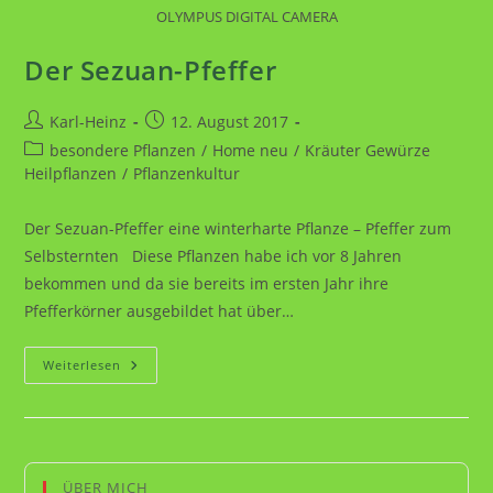
OLYMPUS DIGITAL CAMERA
Der Sezuan-Pfeffer
Beitrags-
Beitrag
Karl-Heinz
12. August 2017
Autor:
veröffentlicht:
Beitrags-
besondere Pflanzen
/
Home neu
/
Kräuter Gewürze
Kategorie:
Heilpflanzen
/
Pflanzenkultur
Der Sezuan-Pfeffer eine winterharte Pflanze – Pfeffer zum
Selbsternten Diese Pflanzen habe ich vor 8 Jahren
bekommen und da sie bereits im ersten Jahr ihre
Pfefferkörner ausgebildet hat über…
Der
Weiterlesen
Sezuan-
Pfeffer
ÜBER MICH