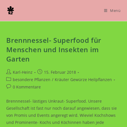
Zum
Inhalt
Menü
springen
Brennnessel- Superfood für
Menschen und Insekten im
Garten
Beitrags-
Beitrag
Karl-Heinz
15. Februar 2018
Autor:
veröffentlicht:
Beitrags-
besondere Pflanzen
/
Kräuter Gewürze Heilpflanzen
Kategorie:
Beitrags-
0 Kommentare
Kommentare:
Brennnessel- lästiges Unkraut- Superfood. Unsere
Gesellschaft ist fast nur noch darauf angewiesen, dass sie
von Promis und Events angeregt wird. Wieviel Kochshows
und Prominente- Kochs und Köchinnen haben jede