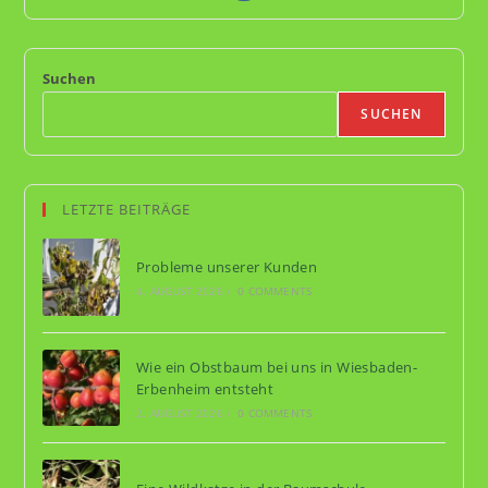
a
new
Suchen
tab
SUCHEN
LETZTE BEITRÄGE
Probleme unserer Kunden
4. AUGUST 2026
/
0 COMMENTS
Wie ein Obstbaum bei uns in Wiesbaden-
Erbenheim entsteht
2. AUGUST 2026
/
0 COMMENTS